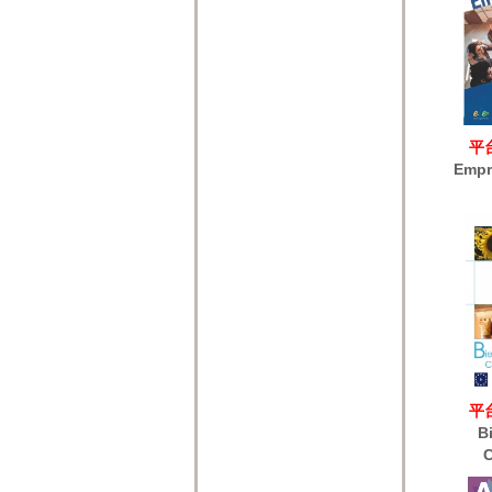
平
Empr
平
B
C
ac