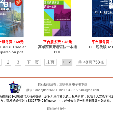
台服务费：68元
平台服务费：48元
平台服务费：
E A2B1 Escolar
高考西班牙语语法一本通
ELE现代版B2 Di
eparación pdf
PDF
2
3
下一页
末页
共
48
页
753
条
网站版权所有：三味书屋 电子书下载
微信：dadajuan6666 E-mail：3332775403@qq.com
所提供的下载链接均为站外链接，版权归原作者以及出版商所有，仅限个人交流学习
方，请发送邮件到（3332775403@qq.com），站长会在第一时间删除并向您道歉。
网站统计
统计