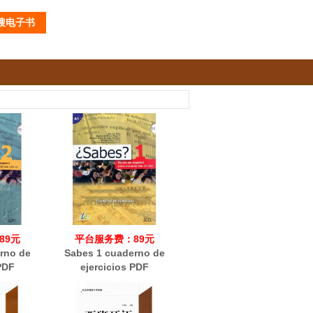
89元
平台服务费：89元
rno de
Sabes 1 cuaderno de
PDF
ejercicios PDF