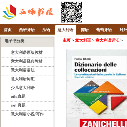
首页
西班牙语
法语
意大利语
德语
葡萄牙语
对
主页
>
意大利语
>
意大利语词汇
>
电子书分类
意大利语原版教材
意大利语经典教材
意大利语语法
意大利语词汇
少儿意大利语
cils真题
celi真题
意大利语小说/写作