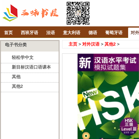
首页
西班牙语
法语
意大利语
德语
葡萄牙语
对
主页
>
对外汉语
>
其他2
>
电子书分类
轻松学中文
新目标汉语口语课本
其他
其他2